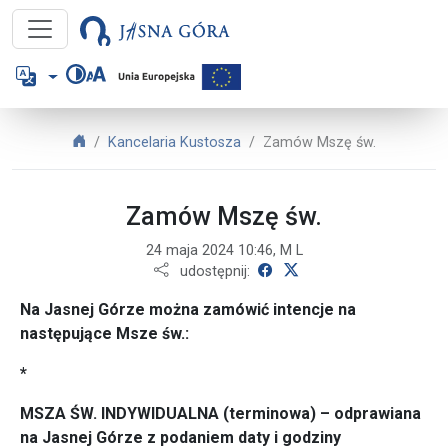
Jasna Góra – Zamów Mszę św.
Język
Jasna Góra
Kancelaria Kustosza
Zamów Mszę św.
Zamów Mszę św.
24 maja 2024 10:46, M L
udostępnij na Facebooku
udostępnij na X
udostępnij:
Na Jasnej Górze można zamówić intencje na
następujące Msze św.:
*
MSZA ŚW. INDYWIDUALNA (terminowa) – odprawiana
na Jasnej Górze z podaniem daty i godziny