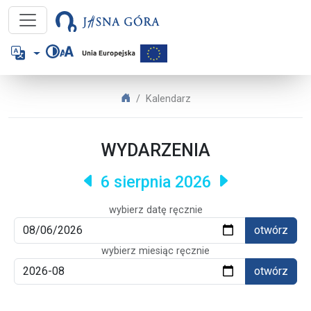
Jasna Góra – Kalendarz
Język
Jasna Góra
Kalendarz
WYDARZENIA
poprzednie
następna
6 sierpnia 2026
wybierz datę ręcznie
otwórz
wybierz miesiąc ręcznie
otwórz